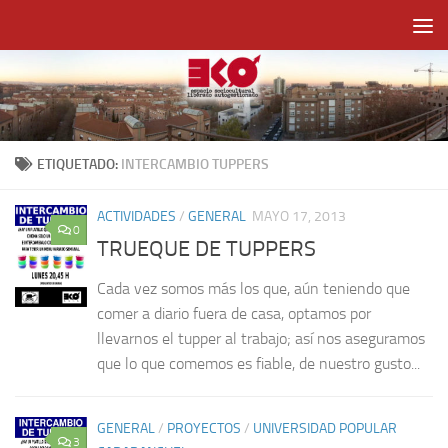
Saltar al contenido
ETIQUETADO:
INTERCAMBIO TUPPERS
ACTIVIDADES
/
GENERAL
MAYO 17, 2013
0
TRUEQUE DE TUPPERS
Cada vez somos más los que, aún teniendo que
comer a diario fuera de casa, optamos por
llevarnos el tupper al trabajo; así nos aseguramos
que lo que comemos es fiable, de nuestro gusto...
GENERAL
/
PROYECTOS
/
UNIVERSIDAD POPULAR
3