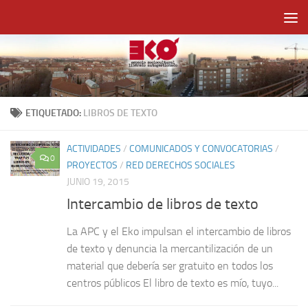
Saltar al contenido
ETIQUETADO:
LIBROS DE TEXTO
ACTIVIDADES
/
COMUNICADOS Y CONVOCATORIAS
/
0
PROYECTOS
/
RED DERECHOS SOCIALES
JUNIO 19, 2015
Intercambio de libros de texto
La APC y el Eko impulsan el intercambio de libros
de texto y denuncia la mercantilización de un
material que debería ser gratuito en todos los
centros públicos El libro de texto es mío, tuyo...