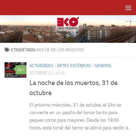
Saltar al contenido
ETIQUETADO:
NOCHE DE LOS MUESTOS
ACTIVIDADES
/
ARTES ESCÉNICAS
/
GENERAL
1
OCTUBRE 27, 2012
La noche de los muertos, 31 de
octubre
El próximo miércoles, 31 de octubre, el Eko se
convierte en un pasillo del terror tanto para
peques como para mayores. Desde las 18:00
horas, este túnel del terror se abrirá para recibir a...