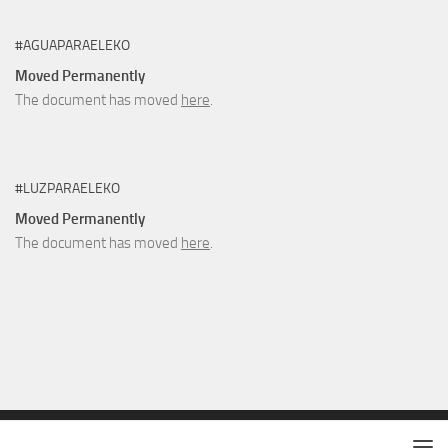
#AGUAPARAELEKO
Moved Permanently
The document has moved
here
.
#LUZPARAELEKO
Moved Permanently
The document has moved
here
.