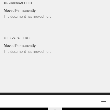
#AGUAPARAELEKO
Moved Permanently
The document has moved
here
.
#LUZPARAELEKO
Moved Permanently
The document has moved
here
.