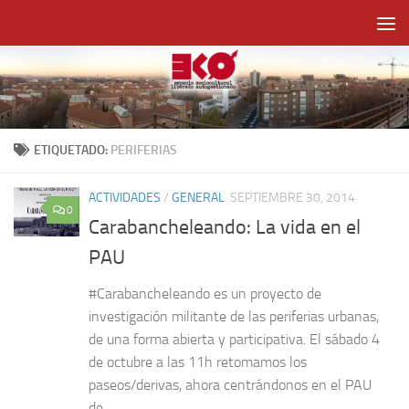
Saltar al contenido
ETIQUETADO:
PERIFERIAS
ACTIVIDADES
/
GENERAL
SEPTIEMBRE 30, 2014
0
Carabancheleando: La vida en el
PAU
#Carabancheleando es un proyecto de
investigación militante de las periferias urbanas,
de una forma abierta y participativa. El sábado 4
de octubre a las 11h retomamos los
paseos/derivas, ahora centrándonos en el PAU
de...