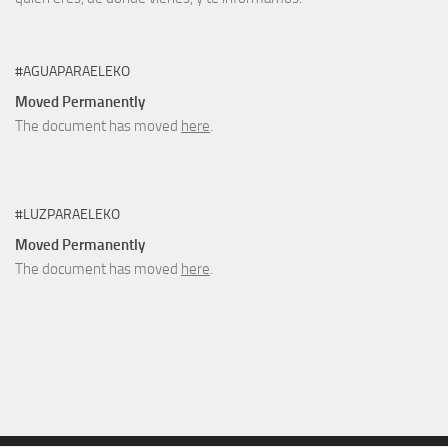
#AGUAPARAELEKO
Moved Permanently
The document has moved
here
.
#LUZPARAELEKO
Moved Permanently
The document has moved
here
.