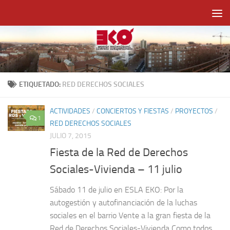
Saltar al contenido
ETIQUETADO:
RED DERECHOS SOCIALES
ACTIVIDADES
/
CONCIERTOS Y FIESTAS
/
PROYECTOS
/
1
RED DERECHOS SOCIALES
JULIO 7, 2015
Fiesta de la Red de Derechos
Sociales-Vivienda – 11 julio
Sábado 11 de julio en ESLA EKO: Por la
autogestión y autofinanciación de la luchas
sociales en el barrio Vente a la gran fiesta de la
Red de Derechos Sociales-Vivienda Como todos