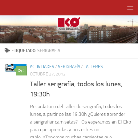
Saltar al contenido
ETIQUETADO:
SERIGRAFIA
ACTIVIDADES
/
SERIGRAFÍA
/
TALLERES
2
OCTUBRE 27, 2012
Taller serigrafía, todos los lunes,
19:30h
Recordatorio del taller de serigrafía, todos los
lunes, a partir de las 19:30h ¿Quieres aprender
a serigrafiar camisetas? Os esperamos en El Eko
para que aprendas y nos eches un
cable. ¡¡Tenemos muchas camisetas que