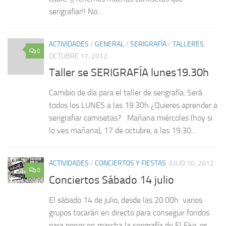
serigrafiar!! No...
ACTIVIDADES
/
GENERAL
/
SERIGRAFÍA
/
TALLERES
0
OCTUBRE 17, 2012
Taller se SERIGRAFÍA lunes19.30h
Camibio de día para el taller de serigrafía. Será
todos los LUNES a las 19.30h ¿Quieres aprender a
serigrafiar camisetas? Mañana miércoles (hoy si
lo ves mañana), 17 de octubre, a las 19:30...
ACTIVIDADES
/
CONCIERTOS Y FIESTAS
JULIO 10, 2012
0
Conciertos Sábado 14 julio
El sábado 14 de julio, desde las 20.00h varios
grupos tocarán en directo para conseguir fondos
para poner en marcha la serigrafía de El Eko. os