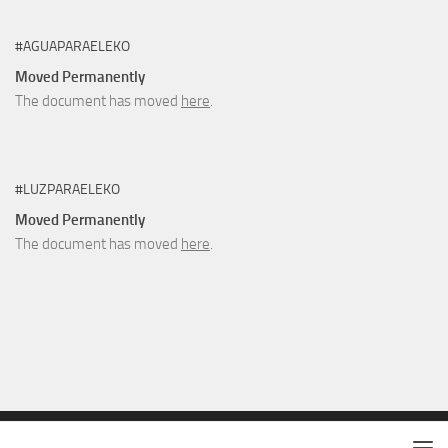
#AGUAPARAELEKO
Moved Permanently
The document has moved
here
.
#LUZPARAELEKO
Moved Permanently
The document has moved
here
.