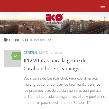
Saltar al contenido
ETIQUETADO:
TOMALAPLAZA
GENERAL
MAYO 12, 2012
0
#12M Citas para la gente de
Carabanchel, streamings…
Vecinos/as de Carabanchel, Para coordinarnos
mejor y poder encontrarnos fácilmente durante
los próximos días de celebración y acción política,
se han establecido las siguientes citas y puntos de
encuentro para nuestro barrio: Sábado 12...