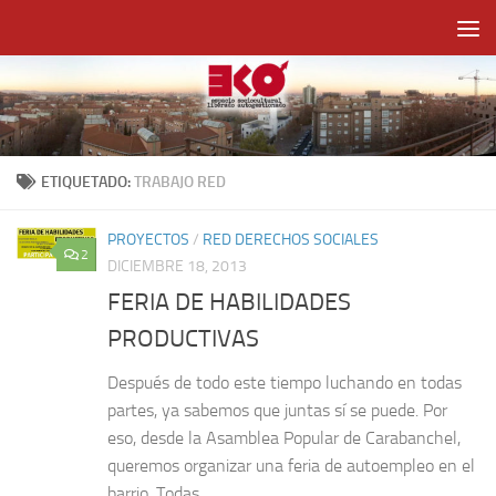
Saltar al contenido
ETIQUETADO:
TRABAJO RED
PROYECTOS
/
RED DERECHOS SOCIALES
2
DICIEMBRE 18, 2013
FERIA DE HABILIDADES
PRODUCTIVAS
Después de todo este tiempo luchando en todas
partes, ya sabemos que juntas sí se puede. Por
eso, desde la Asamblea Popular de Carabanchel,
queremos organizar una feria de autoempleo en el
barrio. Todas...