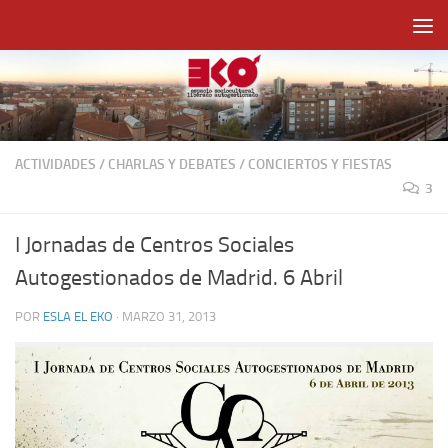
Saltar al contenido
ACTIVIDADES
/
CHARLAS Y DEBATES
/
CONCIERTOS Y FIESTAS
3
I Jornadas de Centros Sociales
Autogestionados de Madrid. 6 Abril
POR
ESLA EL EKO
·
MARZO 31, 2013