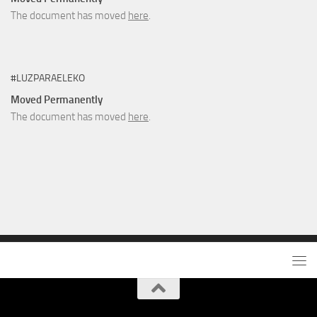
The document has moved
here
.
#LUZPARAELEKO
Moved Permanently
The document has moved
here
.