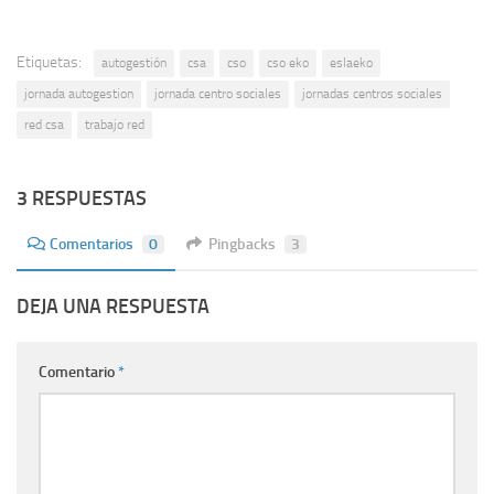
Etiquetas:
autogestión
csa
cso
cso eko
eslaeko
jornada autogestion
jornada centro sociales
jornadas centros sociales
red csa
trabajo red
3 RESPUESTAS
Comentarios
0
Pingbacks
3
DEJA UNA RESPUESTA
Comentario
*