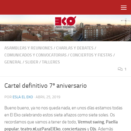
Saltar al contenido
ASAMBLEAS Y REUNIONES
/
CHARLAS Y DEBATES
/
COMUNICADOS Y CONVOCATORIAS
/
CONCIERTOS Y FIESTAS
/
GENERAL
/
SLIDER
/
TALLERES
1
Cartel definitivo 7º aniversario
POR
ESLA EL EKO
·
ABRIL 25, 2019
Bueno bueno, ya no nos queda nada, en unos días estamos todas
en El Eko celebrando estos siete añazos como siete soles. Os
recordamos que vamos a tener de todo,
Vermut swing
,
Paella
popular
,
teatro
,
#LuzParaElEko
,
conciertazos
y
DJs
. Además