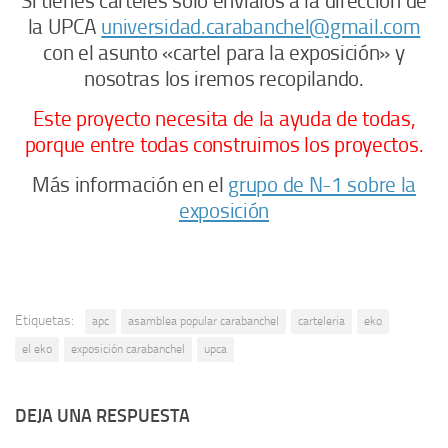
Si tienes carteles sólo envíalos a la dirección de
la UPCA
universidad.carabanchel@gmail.com
con el asunto «cartel para la exposición» y
nosotras los iremos recopilando.
Este proyecto necesita de la ayuda de todas,
porque entre todas construimos los proyectos.
Más información en el
grupo de N-1 sobre la
exposición
Etiquetas:
apc
asamblea popular carabanchel
carteleria
eko
el eko
exposición carabanchel
upca
DEJA UNA RESPUESTA