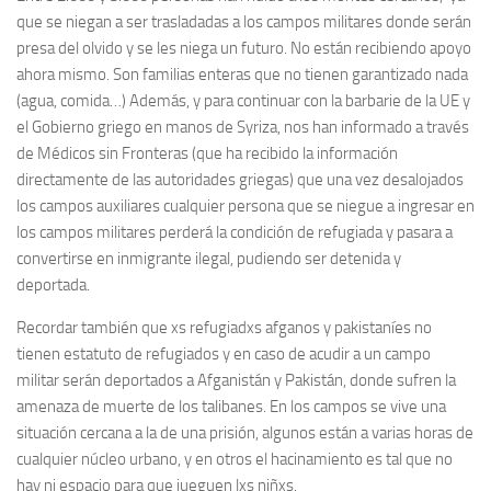
que se niegan a ser trasladadas a los campos militares donde serán
presa del olvido y se les niega un futuro. No están recibiendo apoyo
ahora mismo. Son familias enteras que no tienen garantizado nada
(agua, comida…) Además, y para continuar con la barbarie de la UE y
el Gobierno griego en manos de Syriza, nos han informado a través
de Médicos sin Fronteras (que ha recibido la información
directamente de las autoridades griegas) que una vez desalojados
los campos auxiliares cualquier persona que se niegue a ingresar en
los campos militares perderá la condición de refugiada y pasara a
convertirse en inmigrante ilegal, pudiendo ser detenida y
deportada.
Recordar también que xs refugiadxs afganos y pakistaníes no
tienen estatuto de refugiados y en caso de acudir a un campo
militar serán deportados a Afganistán y Pakistán, donde sufren la
amenaza de muerte de los talibanes. En los campos se vive una
situación cercana a la de una prisión, algunos están a varias horas de
cualquier núcleo urbano, y en otros el hacinamiento es tal que no
hay ni espacio para que jueguen lxs niñxs.