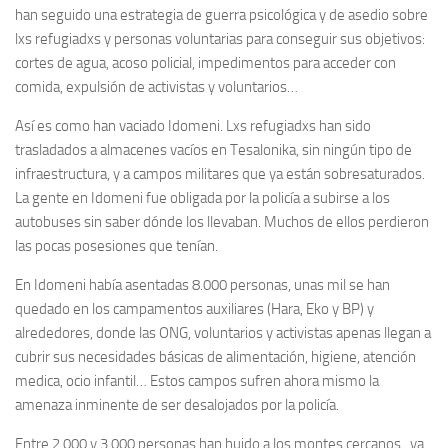
han seguido una estrategia de guerra psicológica y de asedio sobre
lxs refugiadxs y personas voluntarias para conseguir sus objetivos:
cortes de agua, acoso policial, impedimentos para acceder con
comida, expulsión de activistas y voluntarios…
Así es como han vaciado Idomeni. Lxs refugiadxs han sido
trasladados a almacenes vacíos en Tesalonika, sin ningún tipo de
infraestructura, y a campos militares que ya están sobresaturados.
La gente en Idomeni fue obligada por la policía a subirse a los
autobuses sin saber dónde los llevaban. Muchos de ellos perdieron
las pocas posesiones que tenían.
En Idomeni había asentadas 8.000 personas, unas mil se han
quedado en los campamentos auxiliares (Hara, Eko y BP) y
alrededores, donde las ONG, voluntarios y activistas apenas llegan a
cubrir sus necesidades básicas de alimentación, higiene, atención
medica, ocio infantil… Estos campos sufren ahora mismo la
amenaza inminente de ser desalojados por la policía.
Entre 2.000 y 3.000 personas han huido a los montes cercanos, ya