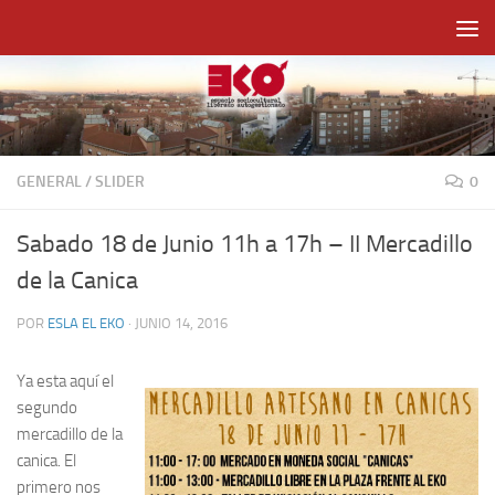
Saltar al contenido
GENERAL
/
SLIDER
0
Sabado 18 de Junio 11h a 17h – II Mercadillo
de la Canica
POR
ESLA EL EKO
·
JUNIO 14, 2016
Ya esta aquí el
segundo
mercadillo de la
canica. El
primero nos