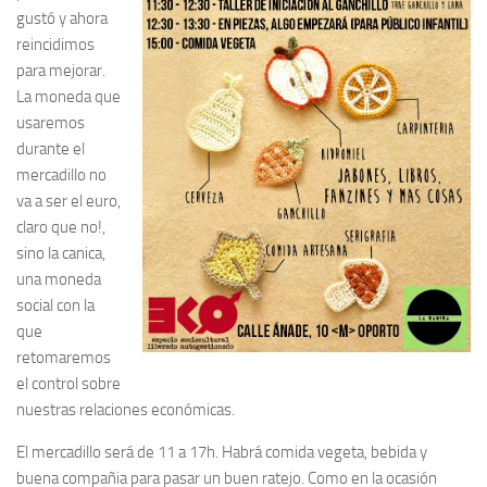
gustó y ahora
reincidimos
para mejorar.
La moneda que
usaremos
durante el
mercadillo no
va a ser el euro,
claro que no!,
sino
la canica
,
una
moneda
social con la
que
retomaremos
el control sobre
nuestras relaciones económicas
.
El mercadillo será de 11 a 17h. Habrá comida vegeta, bebida y
buena compañia para pasar un buen ratejo. Como en la ocasión