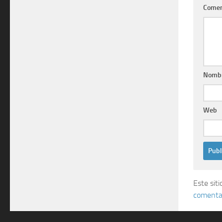
Comen
Nomb
Web
Este sit
comentar