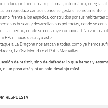
d en bici, jardinería, teatro, idiomas, informática, energías l
itución reproduce centros donde se gesta el sometimiento, el
nsumo, frente a los espacios, construidos por sus habitantes 
 personas buscan y desarrollan sus potencias, donde se consti
n esa libertad, donde se construye comunidad. No vamos a d
 ni PP, ni nadie destruya esto.
ataque a La Dragona nos atacan a todas, como ya hemos sufri
dadera, La Osa Morada o el Patio Maravillas.
uestión de resistir, sino de defender lo que hemos y esta
ía, ni un paso atrás, ni un solo desalojo más!
UNA RESPUESTA