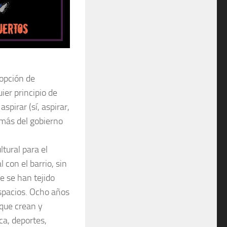
 opción de
ier principio de
spirar (sí, aspirar,
 más del gobierno
ltural para el
 con el barrio, sin
e se han tejido
spacios. Ocho años
que crean y
ca, deportes,