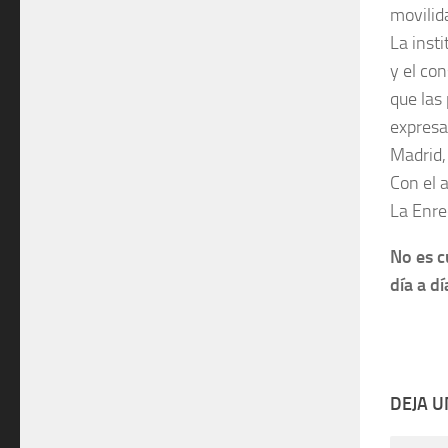
movilida
La inst
y el co
que las
expresa
Madrid,
Con el 
La Enre
No es c
día a d
DEJA 