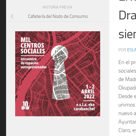
HISTORIA PREVIA
Dra
Cafetería del Nodo de Consumo
si
POR
ESLA
En el p
sociale
de Madr
Okupado
Desde e
unimos 
nuevo a
Ayuntam
Claro, 