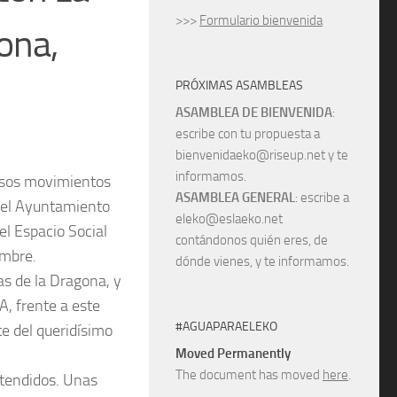
>>>
Formulario bienvenida
ona,
PRÓXIMAS ASAMBLEAS
ASAMBLEA DE BIENVENIDA
:
escribe con tu propuesta a
bienvenidaeko@riseup.net y te
informamos.
ersos movimientos
ASAMBLEA GENERAL
: escribe a
, el Ayuntamiento
eleko@eslaeko.net
el Espacio Social
contándonos quién eres, de
embre.
dónde vienes, y te informamos.
as de la Dragona, y
, frente a este
#AGUAPARAELEKO
e del queridísimo
Moved Permanently
The document has moved
here
.
ntendidos. Unas