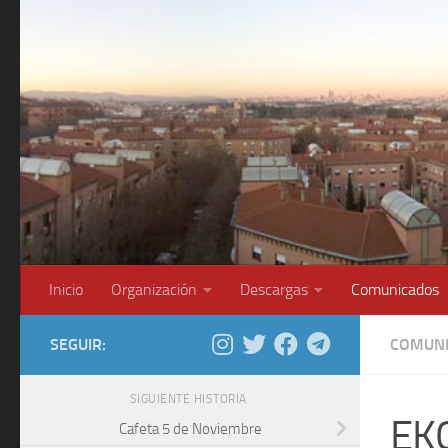
Saltar al contenido
Inicio
Organización
Descargas
Comunicados
SEGUIR:
COMUNI
SIGUIENTE HISTORIA
EKO
Cafeta 5 de Noviembre