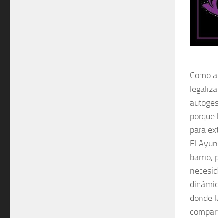
Como a 
legaliza
autogest
porque 
para ex
El Ayunt
barrio, 
necesid
dinámic
donde l
compart