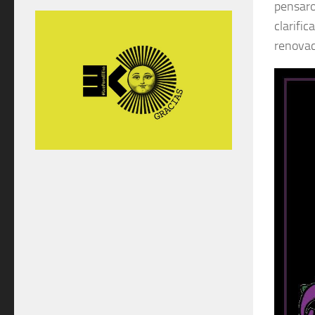
pensaro
clarifi
renovaci