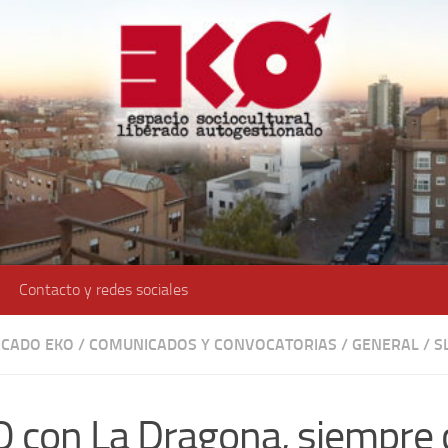
Contacto y redes sociales
CADO EKO
/
COMUNICADOS Y CONVOCATORIAS
/
GENERAL
/
S
 con La Dragona, siempre 