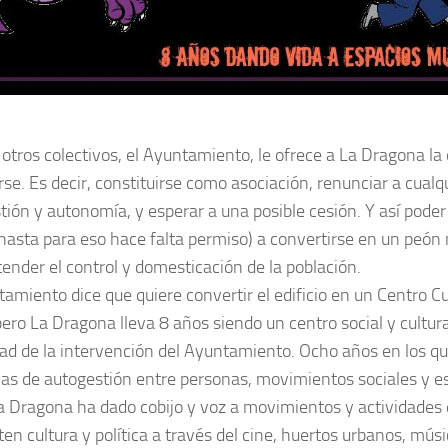
otros colectivos, el Ayuntamiento, le ofrece a La Dragona la
rse. Es decir, constituirse como asociación, renunciar a cualqu
ión y autonomía, y esperar a una posible cesión. Y así poder a
hasta para eso hace falta permiso) a convertirse en un peón
tender el control y domesticación de la población.
amiento dice que quiere convertir el edificio en un Centro Cu
pero La Dragona lleva 8 años siendo un centro social y cultural
ad de la intervención del Ayuntamiento. Ocho años en los qu
as de autogestión entre personas, movimientos sociales y e
a Dragona ha dado cobijo y voz a movimientos y actividades 
en cultura y política a través del cine, huertos urbanos, músi