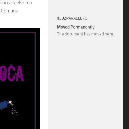
ro nos vuelven a
. Con una
#LUZPARAELEKO
Moved Permanently
The document has moved
here
.