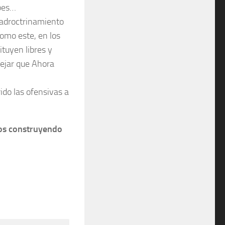
ibes…
 adroctrinamiento
como este, en los
tuyen libres y
ejar que Ahora
do las ofensivas a
mos construyendo