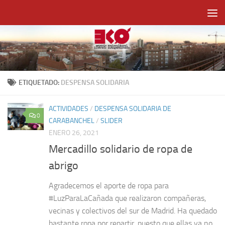
Saltar al contenido
ETIQUETADO:
DESPENSA SOLIDARIA
ACTIVIDADES
/
DESPENSA SOLIDARIA DE
0
CARABANCHEL
/
SLIDER
ENERO 26, 2021
Mercadillo solidario de ropa de
abrigo
Agradecemos el aporte de ropa para
#LuzParaLaCañada que realizaron compañeras,
vecinas y colectivos del sur de Madrid. Ha quedado
bastante ropa por repartir, puesto que ellas ya no