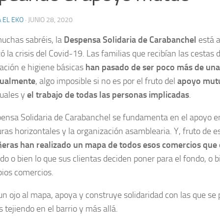
 EL EKO
·
JUNIO 28, 2020
chas sabréis, la
Despensa Solidaria de Carabanchel
está a
 la crisis del Covid-19. Las familias que recibían las cestas 
ación e higiene básicas
han pasado de ser poco más de una
tualmente
, algo imposible si no es por el fruto del
apoyo mut
guales y
el trabajo de todas las personas implicadas
.
ensa Solidaria de Carabanchel se fundamenta en el apoyo ent
uras horizontales y la organización asamblearia. Y, fruto de e
ras han realizado un mapa de todos esos comercios que 
do o bien lo que sus clientas deciden poner para el fondo, o 
pios comercios.
un ojo al mapa, apoya y construye solidaridad con las que se 
 tejiendo en el barrio y más allá.