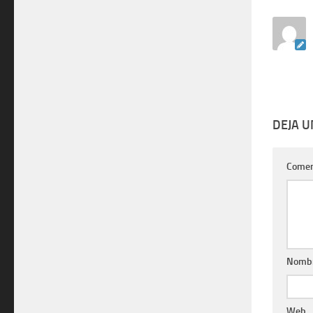
DEJA 
Comen
Nomb
Web