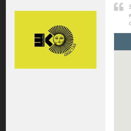
S
e
c