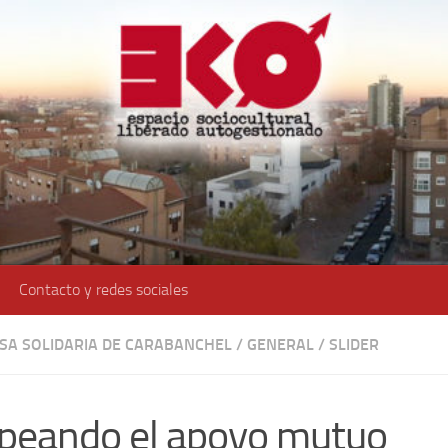
Contacto y redes sociales
SA SOLIDARIA DE CARABANCHEL
/
GENERAL
/
SLIDER
peando el apoyo mutuo