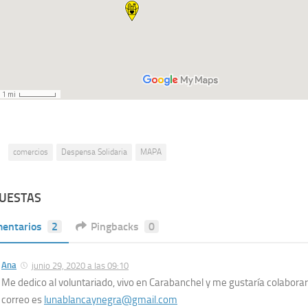
:
comercios
Despensa Solidaria
MAPA
PUESTAS
entarios
2
Pingbacks
0
Ana
junio 29, 2020 a las 09:10
Me dedico al voluntariado, vivo en Carabanchel y me gustaría colabora
correo es
lunablancaynegra@gmail.com