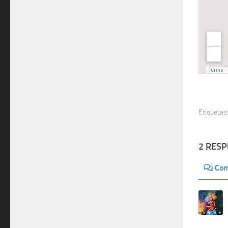
Etiquetas
2 RES
Com