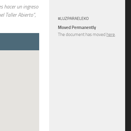
s hacer un ingreso
Taller Abierto”,
#LUZPARAELEKO
Moved Permanently
The document has moved
here
.