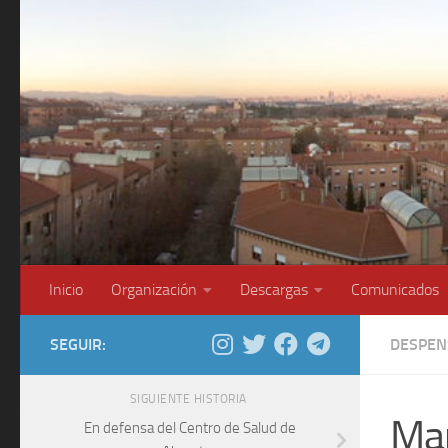
Saltar al contenido
Inicio
Organización
Descargas
Comunicados
SEGUIR:
DESPEN
SIGUIENTE HISTORIA
Ma
En defensa del Centro de Salud de