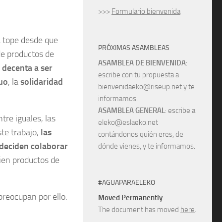
>>>
Formulario bienvenida
 tope desde que
PRÓXIMAS ASAMBLEAS
de productos de
ASAMBLEA DE BIENVENIDA
:
 decenta a ser
escribe con tu propuesta a
uo
, la
solidaridad
bienvenidaeko@riseup.net y te
informamos.
ASAMBLEA GENERAL
: escribe a
re iguales, las
eleko@eslaeko.net
ste trabajo,
las
contándonos quién eres, de
deciden colaborar
dónde vienes, y te informamos.
bien productos de
#AGUAPARAELEKO
preocupan por ello.
Moved Permanently
The document has moved
here
.