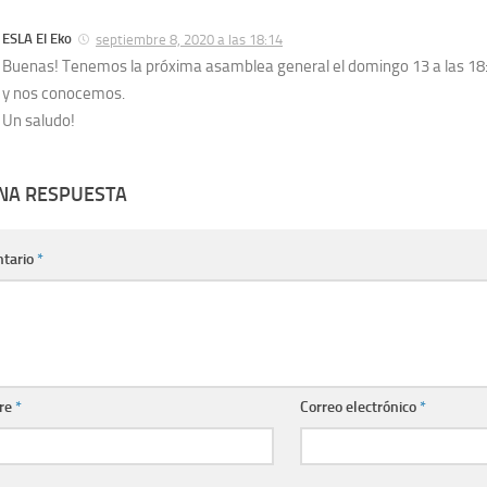
ESLA El Eko
septiembre 8, 2020 a las 18:14
Buenas! Tenemos la próxima asamblea general el domingo 13 a las 18:0
y nos conocemos.
Un saludo!
UNA RESPUESTA
tario
*
re
*
Correo electrónico
*