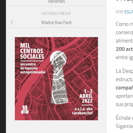
Abrantes
POR
ESLA
HISTORIA PREVIA
Madriz Kiwi Fest
Como mu
comenzó
aliment
200 ac
entre i
La Desp
estruct
compañe
aportan
sus pro
Échale 
Sigamos