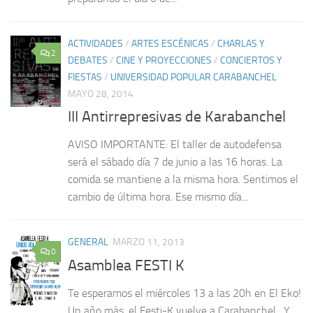
ACTIVIDADES
/
ARTES ESCÉNICAS
/
CHARLAS Y
2
DEBATES
/
CINE Y PROYECCIONES
/
CONCIERTOS Y
FIESTAS
/
UNIVERSIDAD POPULAR CARABANCHEL
MAYO 28, 2014
III Antirrepresivas de Karabanchel
AVISO IMPORTANTE: El taller de autodefensa
será el sábado día 7 de junio a las 16 horas. La
comida se mantiene a la misma hora. Sentimos el
cambio de última hora. Ese mismo día...
GENERAL
MARZO 11, 2013
0
Asamblea FESTI K
Te esperamos el miércoles 13 a las 20h en El Eko!
Un año más, el Festi-K vuelve a Carabanchel. Y