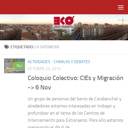
Saltar al contenido
ETIQUETADO:
LA GATONERA
ACTIVIDADES
/
CHARLAS Y DEBATES
2
OCTUBRE 29, 2015
Coloquio Colectivo: CIEs y Migración
-> 6 Nov
Un grupo de personas del barrio de Carabanchel y
alrededores estamos interesadas en trabajar y
profundizar en el tema de los Centros de
Internamiento para Extranjeros. Para ello estamos
preparando el día 6 de...