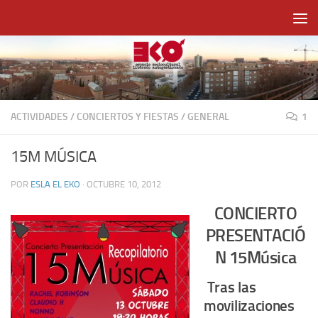
Saltar al contenido
ACTIVIDADES
/
CONCIERTOS Y FIESTAS
/
GENERAL
1
15M MÚSICA
POR
ESLA EL EKO
·
OCTUBRE 10, 2012
CONCIERTO
PRESENTACIÓ
N 15Música
Tras las
movilizaciones