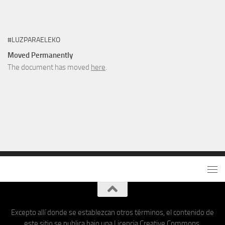
#LUZPARAELEKO
Moved Permanently
The document has moved
here
.
Excepto allí donde se establezcan otros términos, el contenido de
este sitio se publica bajo una Licencia Creative Commons.