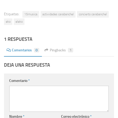
Etiquetas:
15musica
actividades carabanchel
concierto carabanchel
eko
eleko
1 RESPUESTA
Comentarios
0
Pingbacks
1
DEJA UNA RESPUESTA
Comentario
*
Nombre
*
Correo electrónico
*