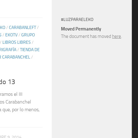
#LUZPARAELEKO
EKO
/
CARABANLEFT
/
Moved Permanently
S
/
EKOTV
/
GRUPO
The document has moved
here
.
/
LIBROS LIBRES
/
RIGRAFÍA
/
TIENDA DE
R CARABANCHEL
/
ado 13
amos el III
ños Carabanchel
a que, por lo menos,
RE 9, 2014