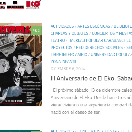
ACTIVIDADES
/
ARTES ESCÉNICAS
/
BLIBLIOT
2
CHARLAS Y DEBATES
/
CONCIERTOS Y FIESTA
TEATRO
/
HACKLAB POPULAR CARABANCHEL
PROYECTOS
/
RED DERECHOS SOCIALES
/
SE
LIBRE INTERCAMBIO
/
UNIVERSIDAD POPULA
ZONA INFANTIL
DICIEMBRE 6, 2014
III Aniversario de El Eko. Sáb
El próximo sábado 13 de diciembre celebr
Aniversario de El Eko. Desde hace tres a
viene viviendo una experiencia compartid
nació con el deseo de ser...
ACTIVIDADES
/
CONCIERTOS Y FIESTAS
OCTUB