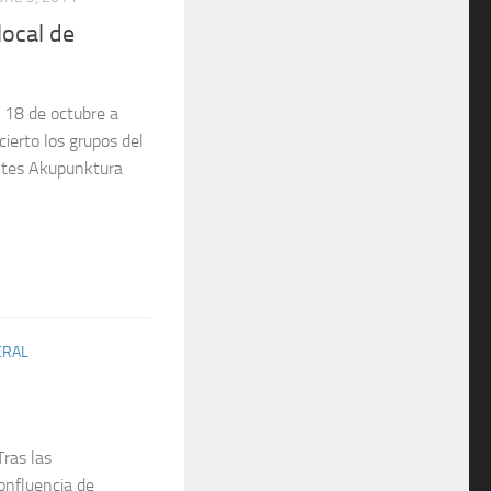
local de
 18 de octubre a
ierto los grupos del
ntes Akupunktura
ERAL
as las
onfluencia de