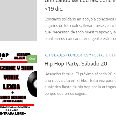
Unificando las Luchas. Concie
>19 dic.
Concierto solidario en apoyo a colectivos 
algunos de los cuales, llevan meses e inc
que necesitan de todo nuestro apoyo y sol
planteamos con carácter urgente este conc
ACTIVIDADES
/
CONCIERTOS Y FIESTAS
DICIE
0
Hip Hop Party. Sábado 20
¡Atención familia! El próximo sábado 20 
una nueva cita en El Eko. Ésta vez para d
auténtica fiesta de hip hop por la autoges
porque queremos seguir...