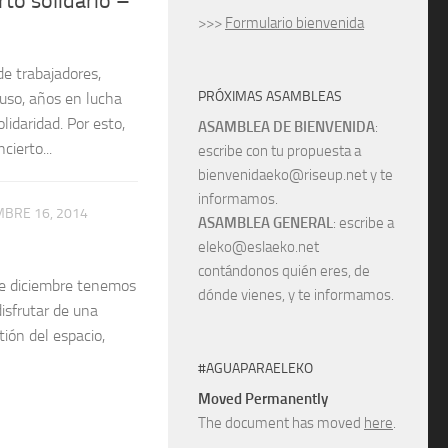
rto solidario –
>>>
Formulario bienvenida
de trabajadores,
PRÓXIMAS ASAMBLEAS
luso, años en lucha
idaridad. Por esto,
ASAMBLEA DE BIENVENIDA
:
ierto...
escribe con tu propuesta a
bienvenidaeko@riseup.net y te
informamos.
MBRE 16, 2014
ASAMBLEA GENERAL
: escribe a
eleko@eslaeko.net
contándonos quién eres, de
de diciembre tenemos
dónde vienes, y te informamos.
isfrutar de una
tión del espacio,
#AGUAPARAELEKO
Moved Permanently
The document has moved
here
.