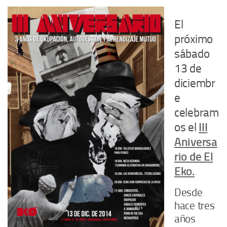
El
próximo
sábado
13 de
diciembr
e
celebram
os el
III
Aniversa
rio de El
Eko.
Desde
hace tres
años