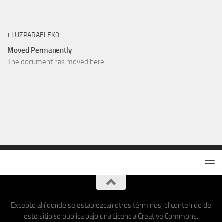
#LUZPARAELEKO
Moved Permanently
The document has moved
here
.
Excepto allí donde se establezcan otros términos, el contenido de
este sitio se publica bajo una Licencia Creative Commons.