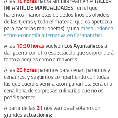
A las
18 horas
habrá simultáneamente
TALLER
INFANTIL DE MANUALIDADES
, en el que
haremos marionetas de dedos (nos os olvidéis
de las tijeras y todo el material que os apetezca
para hacer las marionetas), y una
mesa redonda
sobre economía alternativa en Carabanchel.
A las
19:30
horas
vuelven
Los Ayuntañecos
a
dar guerra con otro espectáculo que sorprenderá
tanto a peques como a mayores.
A las
20 horas
paramos para cenar, paramos y
cenamos, y seguimos compartiendo con todas
las que queráis venir a acompañarnos. Será una
cena llena de sorpresas culinarias que no os
podéis perder.
A partir de las
21
nos vamos al sótano con
grandes
actuaciones: