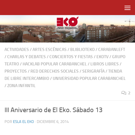
Saltar al contenido
ACTIVIDADES
/
ARTES ESCÉNICAS
/
BLIBLIOTEKO
/
CARABANLEFT
/
CHARLAS Y DEBATES
/
CONCIERTOS Y FIESTAS
/
EKOTV
/
GRUPO
TEATRO
/
HACKLAB POPULAR CARABANCHEL
/
LIBROS LIBRES
/
PROYECTOS
/
RED DERECHOS SOCIALES
/
SERIGRAFÍA
/
TIENDA
DE LIBRE INTERCAMBIO
/
UNIVERSIDAD POPULAR CARABANCHEL
/
ZONA INFANTIL
2
III Aniversario de El Eko. Sábado 13
POR
ESLA EL EKO
·
DICIEMBRE 6, 2014