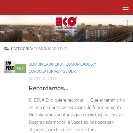
Saltar al contenido
CATEGORÍA:
COMUNICADO EKO
COMUNICADO EKO
/
COMUNICADOS Y
0
CONVOCATORIAS
/
SLIDER
MAYO 12, 2017
Recordamos…
El ESLA Eko quiere recordar: 1. Que el feminismo
es uno de nuestros principios de funcionaniento.
No toleramos actitudes (o conciertos) machistas.
Desgraciadamente, a veces se nos escapan
algunas, pero las que se detectan...