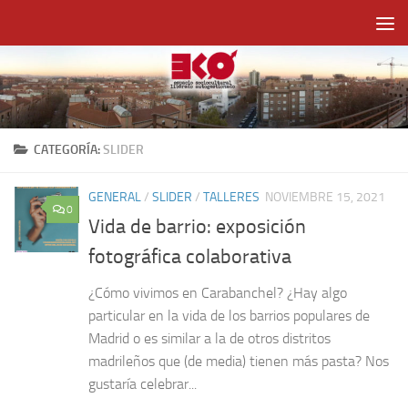
Saltar al contenido
CATEGORÍA:
SLIDER
GENERAL
/
SLIDER
/
TALLERES
NOVIEMBRE 15, 2021
0
Vida de barrio: exposición
fotográfica colaborativa
¿Cómo vivimos en Carabanchel? ¿Hay algo
particular en la vida de los barrios populares de
Madrid o es similar a la de otros distritos
madrileños que (de media) tienen más pasta? Nos
gustaría celebrar...