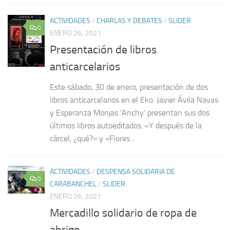
ACTIVIDADES
/
CHARLAS Y DEBATES
/
SLIDER
0
ENERO 26, 2021
Presentación de libros
anticarcelarios
Este sábado, 30 de enero, presentación de dos
libros anticarcelarios en el Eko. Javier Ávila Navas
y Esperanza Monjas ‘Anchy’ presentan sus dos
últimos libros autoeditados: «Y después de la
cárcel, ¿qué?» y «Flores...
ACTIVIDADES
/
DESPENSA SOLIDARIA DE
0
CARABANCHEL
/
SLIDER
ENERO 26, 2021
Mercadillo solidario de ropa de
abrigo