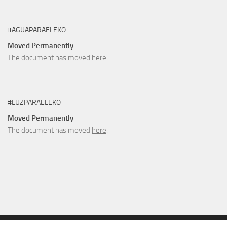
#AGUAPARAELEKO
Moved Permanently
The document has moved
here
.
#LUZPARAELEKO
Moved Permanently
The document has moved
here
.