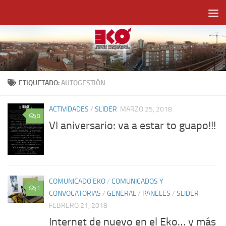
Saltar al contenido
ETIQUETADO:
AUTOGESTIÓN
ACTIVIDADES
/
SLIDER
MARZO 25, 2018
0
VI aniversario: va a estar to guapo!!!
COMUNICADO EKO
/
COMUNICADOS Y
1
CONVOCATORIAS
/
GENERAL
/
PANELES
/
SLIDER
FEBRERO 21, 2018
Internet de nuevo en el Eko… y más