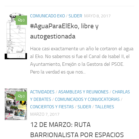
COMUNICADO EKO
/
SLIDER
MAYO 8, 2017
0
#AguaParaElEko, libre y
autogestionada
Hace casi exactamente un año le cortaron el agua
al Eko. No sabemos si fue el Canal de Isabel II, el
Ayuntamiento, Errejón o la Gestora del PSOE.
Pero la verdad es que nos...
ACTIVIDADES
/
ASAMBLEAS Y REUNIONES
/
CHARLAS
0
Y DEBATES
/
COMUNICADOS Y CONVOCATORIAS
/
CONCIERTOS Y FIESTAS
/
SLIDER
/
TALLERES
MARZO 7, 2017
12 DE MARZO: RUTA
BARRIONALISTA POR ESPACIOS