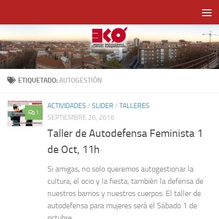
Saltar al contenido
ETIQUETADO:
AUTOGESTIÓN
ACTIVIDADES
/
SLIDER
/
TALLERES
1
SEPTIEMBRE 26, 2016
Taller de Autodefensa Feminista 1
de Oct, 11h
Si amigas, no solo queremos autogestionar la
cultura, el ocio y la fiesta, también la defensa de
nuestros barrios y nuestros cuerpos. El taller de
autodefensa para mujeres será el Sábado 1 de
octubre...