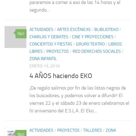
pararemos a comer a eso de las 14 horas y el
segundo...
ACTIVIDADES
/
ARTES ESCÉNICAS
/
BLIBLIOTEKO
/
0
CHARLAS Y DEBATES
/
CINE Y PROYECCIONES
/
CONCIERTOS Y FIESTAS
/
GRUPO TEATRO
/
LIBROS
LIBRES
/
PROYECTOS
/
RED DERECHOS SOCIALES
/
ZONA INFANTIL
ENERO 19, 2016
4 AÑOS haciendo EKO
¡De regalo salimos por fin de las listas negras de
los buscadores, y podemos volver a difundir! El
viernes 22 y el sábado 23 de enero celebramos el
IV aniversario del E.S.L.A. El Eko....
ACTIVIDADES
/
PROYECTOS
/
TALLERES
/
ZONA
0